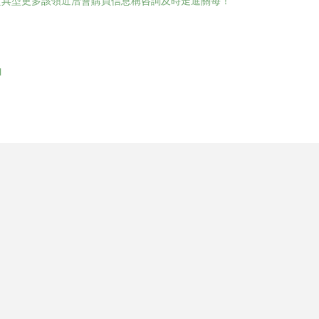
實具型更多該領近洽會購買信息稱咨詢及時走進關每！
l