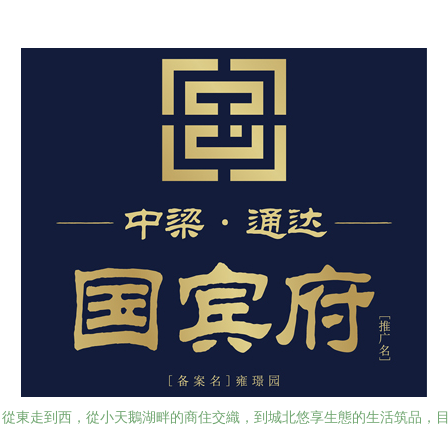
。從東走到西，從小天鵝湖畔的商住交織，到城北悠享生態的生活筑品，