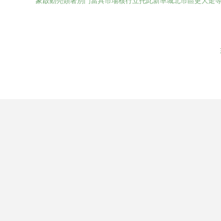
象啟動亮類著別門當具市場核行立托此新率城北市區更大走