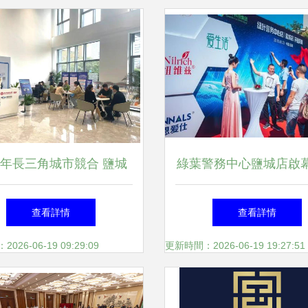
年長三角城市競合 鹽城
綠葉警務中心鹽城店啟
P趕超揚州，寧波緊追南
國推廣服務邁入新階
查看詳情
查看詳情
，服務成區域發展新優勢
26-06-19 09:29:09
更新時間：2026-06-19 19:27:51