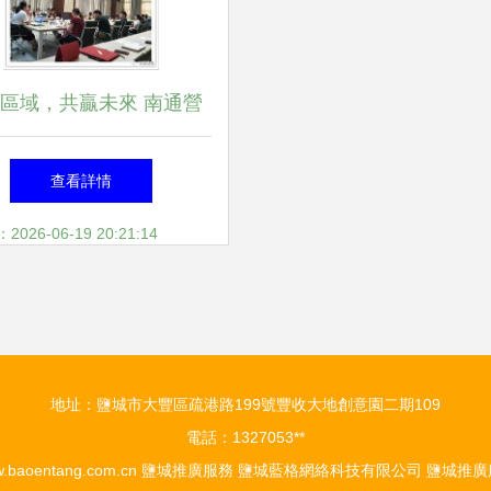
區域，共贏未來 南通營
務中心鹽城推廣服務策略
查看詳情
解析
26-06-19 20:21:14
地址：鹽城市大豐區疏港路199號豐收大地創意園二期109
電話：1327053**
.baoentang.com.cn
鹽城推廣服務
鹽城藍格網絡科技有限公司
鹽城推廣