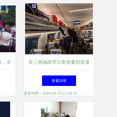
幕，全
長三角鐵路單日客發量與貨運
段
裝車量雙創新高，鹽城成服務
查看詳情
推廣新亮點
更新時間：2026-06-19 12:29:21