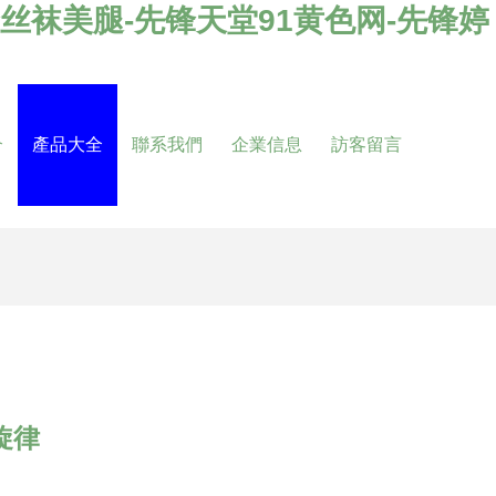
丝袜美腿-先锋天堂91黄色网-先锋婷
介
產品大全
聯系我們
企業信息
訪客留言
旋律